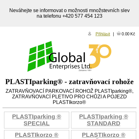
Neváhejte se informovat o možnosti množstevních slev
na telefonu +420 577 454 123
Přihlásit
0.00
Kč
PLASTIparking® - zatravňovací rohože
ZATRAVŇOVACÍ PARKOVACÍ ROHOŽ PLASTIparking®,
ZATRAVŇOVACÍ PLETIVO PRO CHŮZI A POJEZD
PLASTIkorzo®
PLASTIparking ®
PLASTIparking ®
SPECIAL
STANDARD
PLASTIkorzo ®
PLASTIkorzo ®