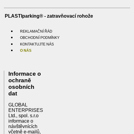
PLASTIparking® - zatravňovací rohože
REKLAMAČNÍ ŘÁD
OBCHODNÍ PODMÍNKY
KONTAKTUJTE NÁS
O NÁS
Informace o
ochraně
osobních
dat
GLOBAL
ENTERPRISES
Ltd., spol. s.r.o
informace o
návštěvnících
včetně e-mailů,