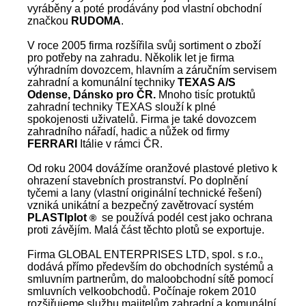
vyráběny a poté prodávány pod vlastní obchodní
značkou
RUDOMA
.
V roce 2005 firma rozšířila svůj sortiment o zboží
pro potřeby na zahradu. Několik let je firma
výhradním dovozcem, hlavním a záručním servisem
zahradní a komunální techniky
TEXAS A/S
Odense, Dánsko pro ČR.
Mnoho tisíc protuktů
zahradní techniky TEXAS slouží k plné
spokojenosti uživatelů. Firma je také dovozcem
zahradního nářadí, hadic a nůžek od firmy
FERRARI
Itálie v rámci ČR.
Od roku 2004 dovážíme oranžové plastové pletivo k
ohrazení stavebních prostranství. Po doplnění
tyčemi a lany (vlastní originální technické řešení)
vzniká unikátní a bezpečný zavětrovací systém
PLASTIplot
se používá podél cest jako ochrana
®
proti závějím. Malá část těchto plotů se exportuje.
Firma GLOBAL ENTERPRISES LTD, spol. s r.o.,
dodává přímo především do obchodních systémů a
smluvním partnerům, do maloobchodní sítě pomocí
smluvních velkoobchodů. Počínaje rokem 2010
rozšiřujeme službu majitelům zahradní a komunální