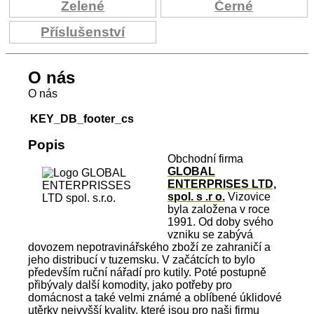
Zelené
Černé
Příslušenství
O nás
O nás
KEY_DB_footer_cs
Popis
Obchodní firma
GLOBAL
ENTERPRISES LTD,
spol. s .r o.
Vizovice
byla založena v roce
1991. Od doby svého
vzniku se zabývá
dovozem nepotravinářského zboží ze zahraničí a
jeho distribucí v tuzemsku. V začátcích to bylo
především ruční nářadí pro kutily. Poté postupně
přibývaly další komodity, jako potřeby pro
domácnost a také velmi známé a oblíbené úklidové
utěrky nejvyšší kvality, které jsou pro naši firmu